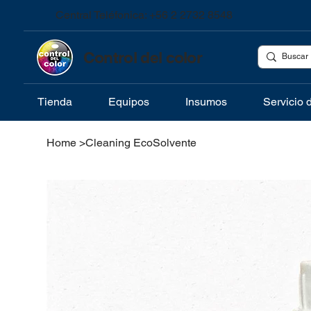
Central Teléfonica: +56 2 2732 8548
Control del color
Tienda
Equipos
Insumos
Servicio 
Home
>
Cleaning EcoSolvente