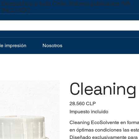
Despachos a todo Chile, Valores publicados IVA
INCLUIDO
de impresión
Nosotros
Cleaning
Precio
28.560 CLP
Impuesto incluido
Cleaning EcoSolvente en format
en óptimas condiciones las est
Diseñado exclusivamente para la