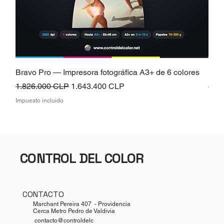
Bravo Pro — Impresora fotográfica A3+ de 6 colores
Brav
Precio
Precio de oferta
Prec
1.826.000 CLP
1.643.400 CLP
826
Impuesto incluido
Impue
CONTROL DEL COLOR
CONTACTO
Marchant Pereira 407 - Providencia
Cerca Metro Pedro de Valdivia
contacto@controldelc