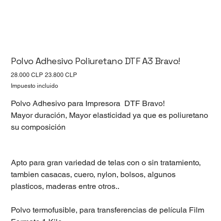
Polvo Adhesivo Poliuretano DTF A3 Bravo!
Precio
Precio
28.000 CLP
23.800 CLP
original
de
oferta
Impuesto incluido
Polvo Adhesivo para Impresora DTF Bravo!
Mayor duración, Mayor elasticidad ya que es poliuretano
su composición
Apto para gran variedad de telas con o sin tratamiento,
tambien casacas, cuero, nylon, bolsos, algunos
plasticos, maderas entre otros..
Polvo termofusible, para transferencias de película Film