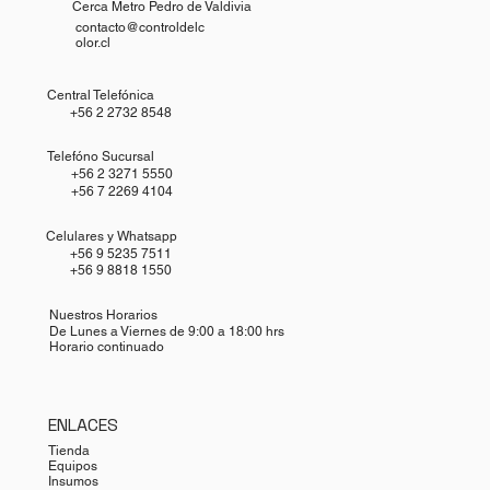
Cerca Metro Pedro de Valdivia
contacto@controldelc
olor.cl
Central Telefónica
+56 2 2732 8548
Telefóno Sucursal
+56 2 3271 5550
+56 7 2269 4104
Celulares y Whatsapp
+56 9 5235 7511
+56 9 8818 1550
Nuestros Horarios
De Lunes a Viernes de 9:00 a 18:00 hrs
Horario continuado
ENLACES
Tienda
Equipos
Insumos