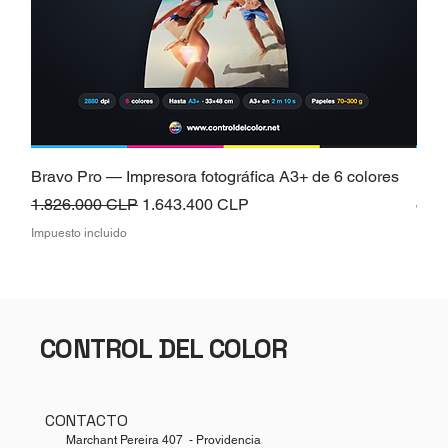
Bravo Pro — Impresora fotográfica A3+ de 6 colores
Brav
Precio
Precio de oferta
Prec
1.826.000 CLP
1.643.400 CLP
826
Impuesto incluido
Impue
CONTROL DEL COLOR
CONTACTO
Marchant Pereira 407 - Providencia