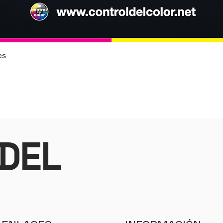
es
Vista rápida
DEL