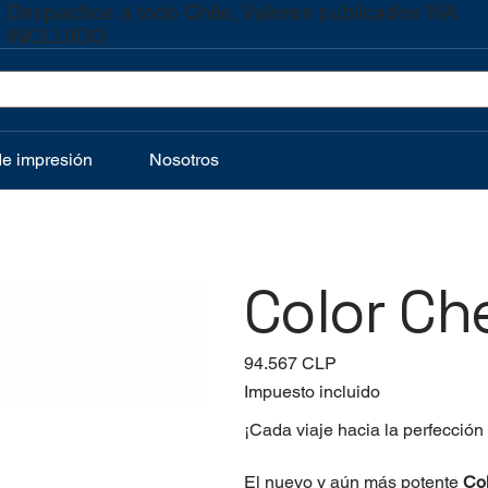
Despachos a todo Chile, Valores publicados IVA
INCLUIDO
de impresión
Nosotros
Color Ch
Precio
94.567 CLP
Impuesto incluido
¡Cada viaje hacia la perfección
El nuevo y aún más potente
Co