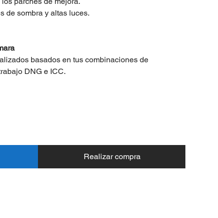
 los parches de mejora.
s de sombra y altas luces.
mara
nalizados basados en tus combinaciones de
 trabajo DNG e ICC.
Realizar compra