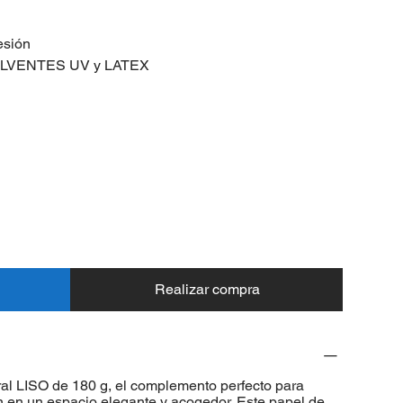
esión
SOLVENTES UV y LATEX
Realizar compra
l LISO de 180 g, el complemento perfecto para
n en un espacio elegante y acogedor. Este papel de