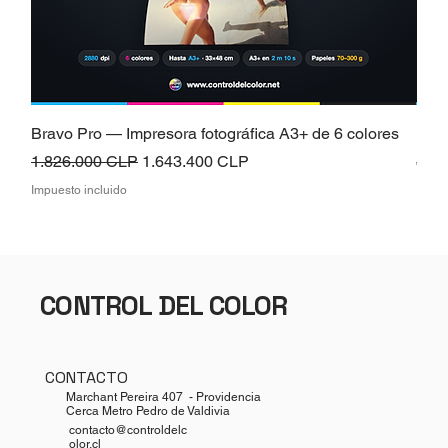
Bravo Pro — Impresora fotográfica A3+ de 6 colores
Brav
Precio
Precio de oferta
Prec
1.826.000 CLP
1.643.400 CLP
826
Impuesto incluido
Impue
CONTROL DEL COLOR
CONTACTO
Marchant Pereira 407 - Providencia
Cerca Metro Pedro de Valdivia
contacto@controldelc
olor.cl