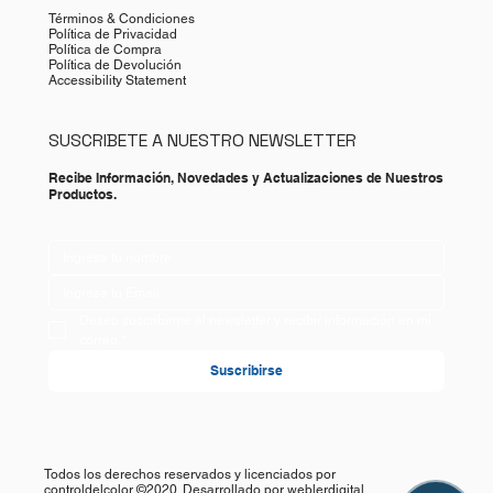
Términos & Condiciones
Política de Privacidad
Política de Compra
Política de Devolución
Accessibility Statement
SUSCRIBETE A NUESTRO NEWSLETTER
Recibe Información, Novedades y Actualizaciones de Nuestros
Productos.
Deseo suscribirme al newsletter y recibir información en mi 
correo
*
Suscribirse
Todos los derechos reservados y licenciados por
controldelcolor ©2020. Desarrollado por
weblerdigital