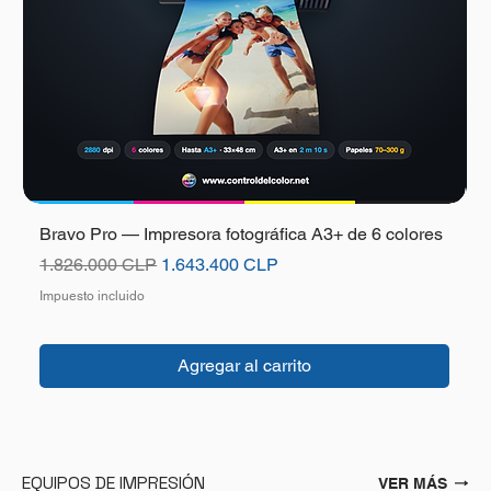
Bravo Pro — Impresora fotográfica A3+ de 6 colores
B
Precio
Precio de oferta
P
1.826.000 CLP
1.643.400 CLP
Impuesto incluido
I
Agregar al carrito
EQUIPOS DE IMPRESIÓN
VER MÁS