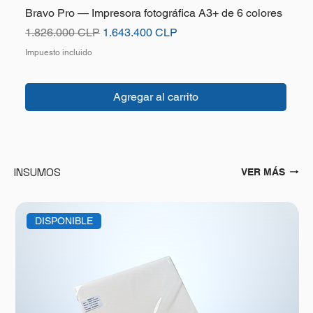
Bravo Pro — Impresora fotográfica A3+ de 6 colores
B
Precio
Precio de oferta
P
1.826.000 CLP
1.643.400 CLP
Impuesto incluido
I
Agregar al carrito
INSUMOS
VER MÁS
DISPONIBLE