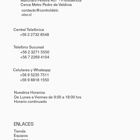
Marchant Pereira 407 - Providencia
Cerca Metro Pedro de Valdivia
contacto@controldelc
olor.cl
Central Telefónica
+56 2 2732 8548
Telefóno Sucursal
+56 2 3271 5550
+56 7 2269 4104
Celulares y Whatsapp
+56 9 5235 7511
+56 9 8818 1550
Nuestros Horarios
De Lunes a Viernes de 9:00 a 18:00 hrs
Horario continuado
ENLACES
Tienda
Equipos