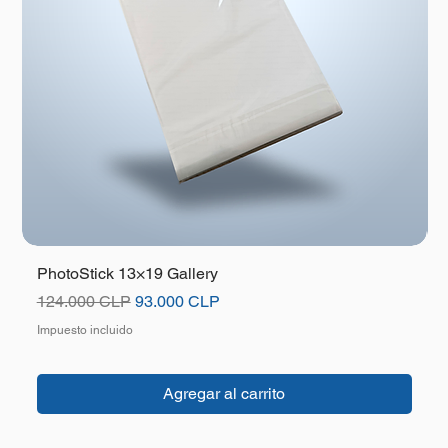
PhotoStick 13×19 Gallery
Precio
Precio de oferta
124.000 CLP
93.000 CLP
Impuesto incluido
I
Agregar al carrito